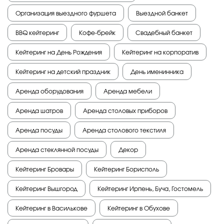
Организация выездного фуршета
Выездной банкет
BBQ кейтеринг
Кофе-брейк
Свадебный банкет
Кейтеринг на День Рождения
Кейтеринг на корпоратив
Кейтеринг на детский праздник
День именинника
Аренда оборудования
Аренда мебели
Аренда шатров
Аренда столовых приборов
Аренда посуды
Аренда столового текстиля
Аренда стеклянной посуды
Декор
Кейтеринг Бровары
Кейтеринг Борисполь
Кейтеринг Вышгород
Кейтеринг Ирпень, Буча, Гостомель
Кейтеринг в Василькове
Кейтеринг в Обухове