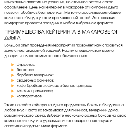
изысканные аппетитные угощения, но стильное эстетическое
оформление. Цены на кейтеринг в Макарове от компании Дзыга
позволят обойтись без переплат. Мы точно рассчитываем общее
количество блюд с учетом приглашенный гостей. Это позволит
комфортно провести праздник в любом выбранном формате.
ПРЕИМУЩЕСТВА КЕЙТЕРИНГА В МАКАРОВЕ ОТ
ДЗЫГА
Большой опыт проведения мероприятий позволяет нам справиться
даже с нестандартной задачей. Нашим специалистам можно
доверить полное комплексное обслуживание:
фуршетов;
банкетов;
барбекю вечеринок;
свадебных банкетов;
кофе-брейков в офисах и бизнес-центрах;
детских праздников;
корпоративов.
Также на сайте кейтеринга Дзыга предложены боксы с блюдами на
любой вкус! Часто их заказывают для пикников, вечеринки дома,
романтического ужина. Выберите несколько разных боксов на свою
компанию и получите удовольствие от совершенного вкуса и
аппетитной подачи в мини-формате.