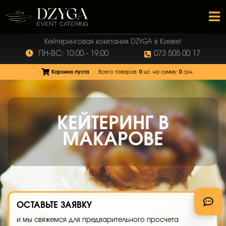
Кейтеринговая компания DZYGA в Киеве!
ПН-ВС: 10:00 - 19:00
073 505 00 17
Корзина пуста
Всего товаров:
0
шт.
на сумму:
0
грн.
КЕЙТЕРИНГ В
МАКАРОВЕ
ОСТАВЬТЕ
ЗАЯВКУ
и мы свяжемся для предварительного просчета