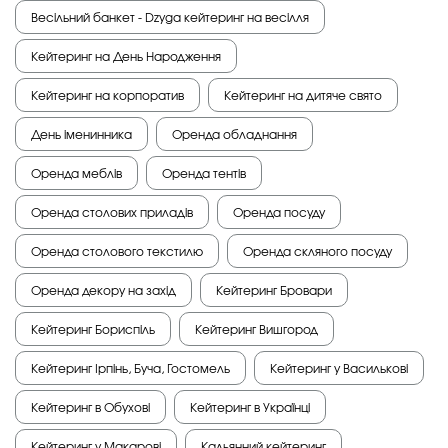
Весільний банкет - Dzyga кейтеринг на весілля
Кейтеринг на День Народження
Кейтеринг на корпоратив
Кейтеринг на дитяче свято
День іменинника
Оренда обладнання
Оренда меблів
Оренда тентів
Оренда столових приладів
Оренда посуду
Оренда столового текстилю
Оренда скляного посуду
Оренда декору на захід
Кейтеринг Бровари
Кейтеринг Бориспіль
Кейтеринг Вишгород
Кейтеринг Ірпінь, Буча, Гостомель
Кейтеринг у Василькові
Кейтеринг в Обухові
Кейтеринг в Українці
Кейтеринг у Макарові
Кальянний кейтеринг