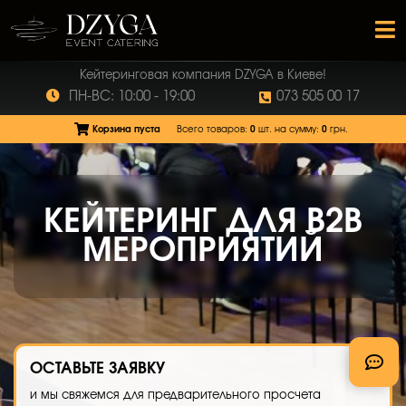
Кейтеринговая компания DZYGA в Киеве!
ПН-ВС: 10:00 - 19:00
073 505 00 17
Корзина пуста
Всего товаров:
0
шт.
на сумму:
0
грн.
КЕЙТЕРИНГ ДЛЯ B2B
МЕРОПРИЯТИЙ
ОСТАВЬТЕ
ЗАЯВКУ
и мы свяжемся для предварительного просчета