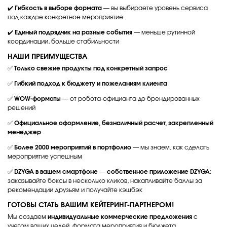
✔️
Гибкость в выборе формата
— вы выбираете уровень сервиса
под каждое конкретное мероприятие
✔️
Единый подрядчик на разные события
— меньше рутинной
координации, больше стабильности
НАШИ ПРЕИМУЩЕСТВА
✅
Только свежие продукты под конкретный запрос
✅
Гибкий подход к бюджету и пожеланиям клиента
✅
WOW-форматы
— от робота-официанта до брендированных
решений
✅
Официальное оформление, безналичный расчет, закрепленный
менеджер
✅
Более 2000 мероприятий в портфолио
— мы знаем, как сделать
мероприятие успешным
✅
DZYGA в вашем смартфоне
—
собственное приложение DZYGA
:
заказывайте боксы в несколько кликов, накапливайте баллы за
рекомендации друзьям и получайте кэшбэк
ГОТОВЫ СТАТЬ ВАШИМ КЕЙТЕРИНГ-ПАРТНЕРОМ!
Мы создаем
индивидуальные коммерческие предложения
с
учетом ваших целей, формата мероприятия и бюджета.