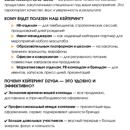
продуктами, закупленными специально под ваше мероприятие. Это
гарантирует качество, вкус и уверенность в результате.
КОМУ БУДЕТ ПОЛЕЗЕН НАШ КЕЙТЕРИНГ?
HR-отделам
— для тимбилдингов, стратегических сессий,
празднований дней рождений
Ивент-менеджерам
— как надежный кейтеринг-партнер для
мероприятий любого масштаба
Образовательным платформам и школам
— на хакатоны,
тренинги, воркшопы, марафоны
Офисам и коворкингам
— для регулярного питания,
совместных завтраков или праздников
Маркетинговым отделам, PR-командам и брендам
— для
ивентов, запусков, пресс-дней, презентаций
ПОЧЕМУ КЕЙТЕРИНГ DZYGA — ЭТО УДОБНО И
ЭФФЕКТИВНО?
✔️
Экономия времени вашей команды
— все продумано,
доставлено и (при необходимости) оформлено
✔️
Профессиональный имидж компании
— презентация еды,
оформление, сервис подчеркивают ценности бренда
✔️
Больше довольных участников
— вкусный перерыв = больше
энергии, фокус и лояльность