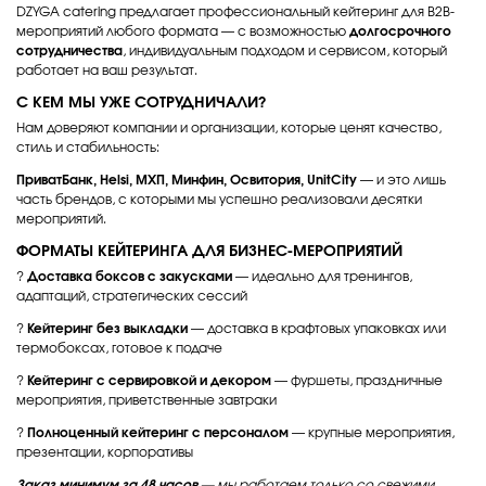
DZYGA catering предлагает профессиональный кейтеринг для B2B-
мероприятий любого формата — с возможностью
долгосрочного
сотрудничества
, индивидуальным подходом и сервисом, который
работает на ваш результат.
С КЕМ МЫ УЖЕ СОТРУДНИЧАЛИ?
Нам доверяют компании и организации, которые ценят качество,
стиль и стабильность:
ПриватБанк, Helsi, МХП, Минфин, Освитория, UnitCity
— и это лишь
часть брендов, с которыми мы успешно реализовали десятки
мероприятий.
ФОРМАТЫ КЕЙТЕРИНГА ДЛЯ БИЗНЕС-МЕРОПРИЯТИЙ
?
Доставка боксов с закусками
— идеально для тренингов,
адаптаций, стратегических сессий
?
Кейтеринг без выкладки
— доставка в крафтовых упаковках или
термобоксах, готовое к подаче
?
Кейтеринг с сервировкой и декором
— фуршеты, праздничные
мероприятия, приветственные завтраки
?
Полноценный кейтеринг с персоналом
— крупные мероприятия,
презентации, корпоративы
Заказ минимум за 48 часов
— мы работаем только со свежими