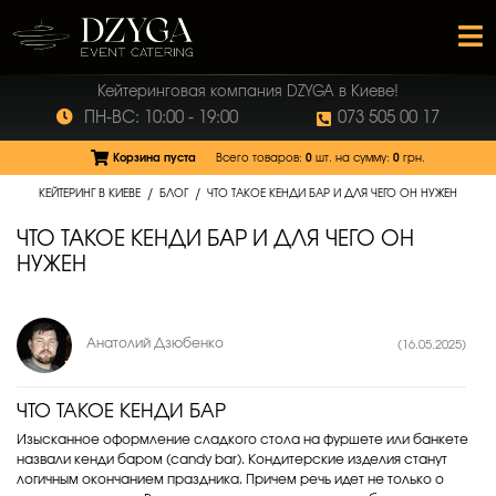
Кейтеринговая компания DZYGA в Киеве!
ПН-ВС: 10:00 - 19:00
073 505 00 17
Корзина пуста
Всего товаров:
0
шт.
на сумму:
0
грн.
/
/
КЕЙТЕРИНГ В КИЕВЕ
БЛОГ
ЧТО ТАКОЕ КЕНДИ БАР И ДЛЯ ЧЕГО ОН НУЖЕН
ЧТО ТАКОЕ КЕНДИ БАР И ДЛЯ ЧЕГО ОН
НУЖЕН
Анатолий Дзюбенко
(16.05.2025)
ЧТО ТАКОЕ КЕНДИ БАР
Изысканное оформление сладкого стола на фуршете или банкете
назвали кенди баром (candy bar). Кондитерские изделия станут
логичным окончанием праздника. Причем речь идет не только о