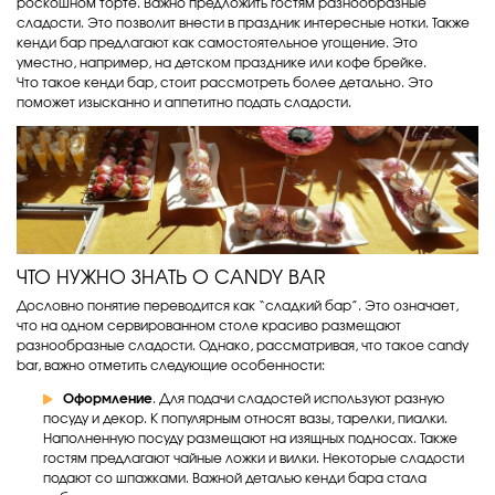
роскошном торте. Важно предложить гостям разнообразные
сладости. Это позволит внести в праздник интересные нотки. Также
кенди бар предлагают как самостоятельное угощение. Это
уместно, например, на детском празднике или кофе брейке.
Что такое кенди бар, стоит рассмотреть более детально. Это
поможет изысканно и аппетитно подать сладости.
ЧТО НУЖНО ЗНАТЬ О CANDY BAR
Дословно понятие переводится как “сладкий бар”. Это означает,
что на одном сервированном столе красиво размещают
разнообразные сладости. Однако, рассматривая, что такое candy
bar, важно отметить следующие особенности:
Оформление
. Для подачи сладостей используют разную
посуду и декор. К популярным относят вазы, тарелки, пиалки.
Наполненную посуду размещают на изящных подносах. Также
гостям предлагают чайные ложки и вилки. Некоторые сладости
подают со шпажками. Важной деталью кенди бара стала