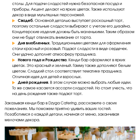
столы. Для подачи сладостей нужна безопасная посуда и
приборы. Акцент делают на ярких цветах. Также используют
декор в виде мультяшных персонажей.
Свадеб
. Основной деталью выступает роскошный торт,
поэтому остальные сладости выбирают с учетом его дизайна.
Кондитерские изделия должны быть маленькими. Таким образом
они не будут отвлекать внимание от торта.
Дня влюбленных
. Традиционными цветами для оформления
стали красный и розовый. Подают сладости в виде сердечек.
Они удачно дополнят атмосферу праздника.
Нового года и Рождества
. Кенди бар оформляют в ярких
цветах. Это красный и зеленый. Гамму также дополняют белым
цветом. Сладкий стол соответствует тематике праздника.
Отличная идея для детей и взрослых.
Дней рождения
. В этом случае можно выбрать любые идеи.
То же самое касается ассорти сладостей. Но стоит учесть, что
на день рождения также подают торт.
Заказывая кенди бар в Dzyga Catering, расскажите о своих
пожеланиях. Мы поможем приятно удивить ваших гостей.
Позаботимся о каждой детали, начиная от меню, заканчивая
мелочами декора.