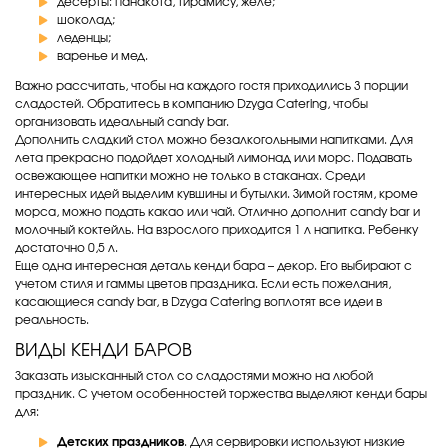
десерты: панакота, тирамису, желе;
шоколад;
леденцы;
варенье и мед.
Важно рассчитать, чтобы на каждого гостя приходились 3 порции
сладостей. Обратитесь в компанию Dzyga Catering, чтобы
организовать идеальный candy bar.
Дополнить сладкий стол можно безалкогольными напитками. Для
лета прекрасно подойдет холодный лимонад или морс. Подавать
освежающее напитки можно не только в стаканах. Среди
интересных идей выделим кувшины и бутылки. Зимой гостям, кроме
морса, можно подать какао или чай. Отлично дополнит candy bar и
молочный коктейль. На взрослого приходится 1 л напитка. Ребенку
достаточно 0,5 л.
Еще одна интересная деталь кенди бара – декор. Его выбирают с
учетом стиля и гаммы цветов праздника. Если есть пожелания,
касающиеся candy bar, в Dzyga Catering воплотят все идеи в
реальность.
ВИДЫ КЕНДИ БАРОВ
Заказать изысканный стол со сладостями можно на любой
праздник. С учетом особенностей торжества выделяют кенди бары
для:
Детских праздников
. Для сервировки используют низкие