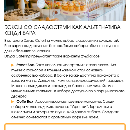
БОКСЫ СО СЛАДОСТЯМИ КАК АЛЬТЕРНАТИВА
КЕНДИ БАРА
В каталоге Dzyga Catering можно выбрать ассорти из сладостей.
Все варианты доступны в боксах. Такие наборы обычно покупают
для небольших вечеринок.
Dzyga Catering предлагает такие варианты фудбоксов:
Sweet Box
. Бокс наполнен десертами в стаканчиках. Чиа
пудинг с гранолой и ягодным джемом стал основной
особенностью набора. В боксе также доступна пана-котта с
желе из манго. Дополняет композицию классический тирамису.
Можно насладиться и шоколадно-банановым чизкейком с
миндальными хлопьями. В наборе доступно по 5 порций каждого
десерта.
Coffe Box
. Ассорти включает цветные макаруны. Среди
набора можно выделить печенье “Орешки”. Тарталетки с
шоколадом и эклеры со сгущенкой дополнят бокс. Сладости
отлично сочетаются с ароматным кофе или чаем.