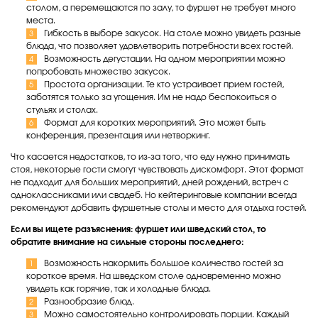
столом, а перемещаются по залу, то фуршет не требует много
места.
Гибкость в выборе закусок. На столе можно увидеть разные
блюда, что позволяет удовлетворить потребности всех гостей.
Возможность дегустации. На одном мероприятии можно
попробовать множество закусок.
Простота организации. Те кто устраивает прием гостей,
заботятся только за угощения. Им не надо беспокоиться о
стульях и столах.
Формат для коротких мероприятий. Это может быть
конференция, презентация или нетворкинг.
Что касается недостатков, то из-за того, что еду нужно принимать
стоя, некоторые гости смогут чувствовать дискомфорт. Этот формат
не подходит для больших мероприятий, дней рождений, встреч с
одноклассниками или свадеб. Но кейтеринговые компании всегда
рекомендуют добавить фуршетные столы и место для отдыха гостей.
Если вы ищете разъяснения: фуршет или шведский стол, то
обратите внимание на сильные стороны последнего:
Возможность накормить большое количество гостей за
короткое время. На шведском столе одновременно можно
увидеть как горячие, так и холодные блюда.
Разнообразие блюд.
Можно самостоятельно контролировать порции. Каждый