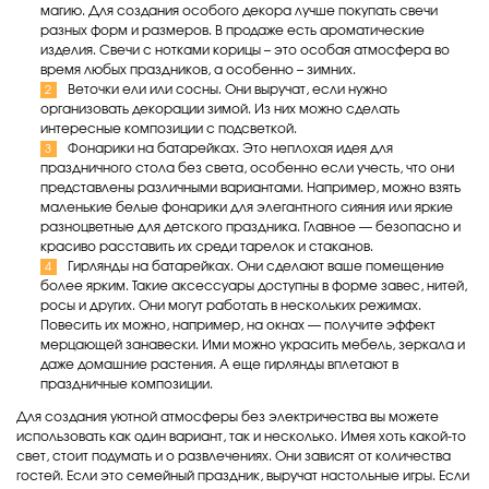
магию. Для создания особого декора лучше покупать свечи
разных форм и размеров. В продаже есть ароматические
изделия. Свечи с нотками корицы – это особая атмосфера во
время любых праздников, а особенно – зимних.
Веточки ели или сосны. Они выручат, если нужно
организовать декорации зимой. Из них можно сделать
интересные композиции с подсветкой.
Фонарики на батарейках. Это неплохая идея для
праздничного стола без света, особенно если учесть, что они
представлены различными вариантами. Например, можно взять
маленькие белые фонарики для элегантного сияния или яркие
разноцветные для детского праздника. Главное — безопасно и
красиво расставить их среди тарелок и стаканов.
Гирлянды на батарейках. Они сделают ваше помещение
более ярким. Такие аксессуары доступны в форме завес, нитей,
росы и других. Они могут работать в нескольких режимах.
Повесить их можно, например, на окнах — получите эффект
мерцающей занавески. Ими можно украсить мебель, зеркала и
даже домашние растения. А еще гирлянды вплетают в
праздничные композиции.
Для создания уютной атмосферы без электричества вы можете
использовать как один вариант, так и несколько. Имея хоть какой-то
свет, стоит подумать и о развлечениях. Они зависят от количества
гостей. Если это семейный праздник, выручат настольные игры. Если