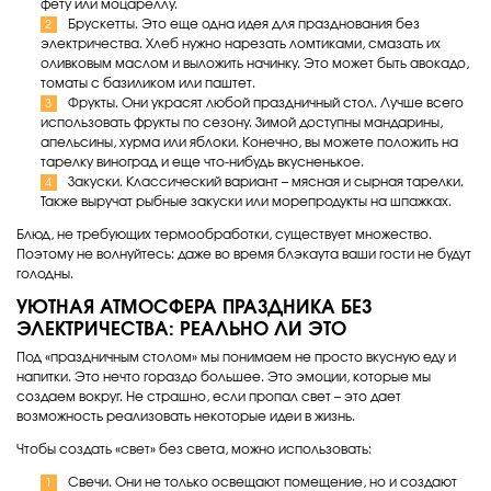
фету или моцареллу.
Брускетты. Это еще одна идея для празднования без
электричества. Хлеб нужно нарезать ломтиками, смазать их
оливковым маслом и выложить начинку. Это может быть авокадо,
томаты с базиликом или паштет.
Фрукты. Они украсят любой праздничный стол. Лучше всего
использовать фрукты по сезону. Зимой доступны мандарины,
апельсины, хурма или яблоки. Конечно, вы можете положить на
тарелку виноград и еще что-нибудь вкусненькое.
Закуски. Классический вариант – мясная и сырная тарелки.
Также выручат рыбные закуски или морепродукты на шпажках.
Блюд, не требующих термообработки, существует множество.
Поэтому не волнуйтесь: даже во время блэкаута ваши гости не будут
голодны.
УЮТНАЯ АТМОСФЕРА ПРАЗДНИКА БЕЗ
ЭЛЕКТРИЧЕСТВА: РЕАЛЬНО ЛИ ЭТО
Под «праздничным столом» мы понимаем не просто вкусную еду и
напитки. Это нечто гораздо большее. Это эмоции, которые мы
создаем вокруг. Не страшно, если пропал свет – это дает
возможность реализовать некоторые идеи в жизнь.
Чтобы создать «свет» без света, можно использовать:
Свечи. Они не только освещают помещение, но и создают