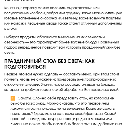
Конечно, в корзину можно положить сырокопченые или
полукопченые колбасы, ребра или грудинку. Также можно купить уже
готовые запеченные окорочка или ветчину. Также возьмите паштеты
или намазки. Квашеные овощи также станут отличным дополнением
к столу.
Выбирая продукты, обращайте внимание на их свежесть и
сезонность — это гарантирует более вкусные блюда. Правильный
подбор ингредиентов позволит вам устроить праздничный ужин без
света.
ПРАЗДНИЧНЫЙ СТОЛ БЕЗ СВЕТА: КАК
ПОДГОТОВИТЬСЯ
Первое, что вам нужно сделать — составить меню. При этом стоит
помнить, что вы не сможете использовать электроприборы из-за
отключения энергии. Значит, нужно сосредоточиться на блюдах,
которые не требуют термической обработки. Вот несколько идей:
Салаты. Сложно себе представить стол, на котором не
было бы таких блюд. Можно сказать, что это первое, чем
лакомятся гости, пришедшие на вечеринку. Какие же салаты
приготовить? Здесь можно дать волю своей фантазии. Самый
простой – помидоры, огурцы, перец и редис с маслом или
лимонным соком. Чтобы салат был более сытным, добавьте сыр