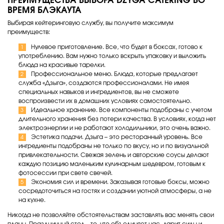
ПРЕИМУЩЕСТВА ВЫБОРА DZYGA CATERING ВО
ВРЕМЯ БЛЭКАУТА
Выбирая кейтеринговую службу, вы получите максимум
преимуществ:
Нулевое приготовление. Все, что будет в боксах, готово к
употреблению. Вам нужно только вскрыть упаковку и выложить
блюда на красивые тарелки.
Профессиональное меню. Блюда, которые предлагает
служба «Дзыга», создаются профессионалами. Не имея
специальных навыков и ингредиентов, вы не сможете
воспроизвести их в домашних условиях самостоятельно.
Идеальное хранение. Все компоненты подобраны с учетом
длительного хранения без потери качества. В условиях, когда нет
электроэнергии и не работают холодильники, это очень важно.
Эстетика подачи. Дзыга – это ресторанный уровень. Все
ингредиенты подобраны не только по вкусу, но и по визуальной
привлекательности. Свежая зелень и авторские соусы делают
каждую позицию маленьким кулинарным шедевром, готовым к
фотосессии при свете свечей.
Экономия сил и времени. Заказывая готовые боксы, можно
сосредоточиться на гостях и создании уютной атмосферы, а не
на кухне.
Никогда не позволяйте обстоятельствам заставлять вас менять свои
планы. Праздничный стол – то, что объединяет нас, дарит силы и