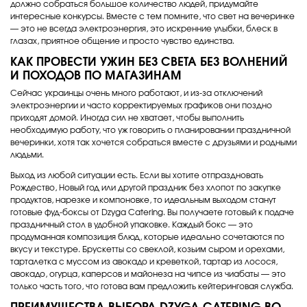
должно собраться большое количество людей, придумайте
интересные конкурсы. Вместе с тем помните, что свет на вечеринке
— это не всегда электроэнергия, это искренние улыбки, блеск в
глазах, приятное общение и просто чувство единства.
КАК ПРОВЕСТИ УЖИН БЕЗ СВЕТА БЕЗ ВОЛНЕНИЙ
И ПОХОДОВ ПО МАГАЗИНАМ
Сейчас украинцы очень много работают, и из-за отключений
электроэнергии и часто корректируемых графиков они поздно
приходят домой. Иногда сил не хватает, чтобы выполнить
необходимую работу, что уж говорить о планировании праздничной
вечеринки, хотя так хочется собраться вместе с друзьями и родными
людьми.
Выход из любой ситуации есть. Если вы хотите отпраздновать
Рождество, Новый год или другой праздник без хлопот по закупке
продуктов, нарезке и компоновке, то идеальным выходом станут
готовые фуд-боксы от Dzyga Catering. Вы получаете готовый к подаче
праздничный стол в удобной упаковке. Каждый бокс — это
продуманная композиция блюд, которые идеально сочетаются по
вкусу и текстуре. Брускетты со свеклой, козьим сыром и орехами,
тарталетка с муссом из авокадо и креветкой, тартар из лосося,
авокадо, огурца, каперсов и майонеза на чипсе из чиабаты — это
только часть того, что готова вам предложить кейтеринговая служба.