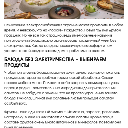
Отключение электроснабжения в Украине может произойти в любое
время. И неважно, что на «пороге» Рождество, Новый год или другой
праздник. Но не все так страшно, ведь имея обычные навыки в
приготовлении блюд, можно организовать праздничный ужин без
электричества. Как же создать праздничную атмосферу и чем
угостить гостей, когда в вашем доме проблемы со светом.
БЛЮДА БЕЗ ЭЛЕКТРИЧЕСТВА – ВЫБИРАЕМ
ПРОДУКТЫ
Чтобы приготовить блюда, когда нет электричества, нужно покупать
продукты, которые не требуют термической обработки. Овощи –
основа любого меню. Положите себе в корзину помидоры, огурцы,
перец и редис – замечательные ингредиенты для приготовления
салатов. Не забудьте о зелени, это не просто украшение вашего
блюда. Руккола, шпинат или салатные листья придадут салатам
особый вкус.
Фрукты – еще один важный элемент. Их можно, порезав, разложить
на тарелку. А еще из них готовят сладкие салаты. Кроме того, в
составе фруктов очень много витаминов и минералов, поэтому они
будут полезными.