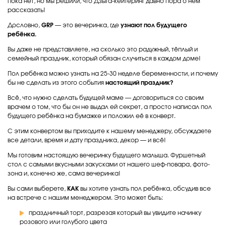
пока нет, но мы решили, что Дзыга-кейтеринг давно пора о нем
рассказать!
Дословно,
GRP
— это вечеринка, где
узнают пол будущего
ребёнка.
Вы даже не представляете, на сколько это радужный, тёплый и
семейный праздник, который обязан случиться в каждом доме!
Пол ребёнка можно узнать на 25-30 неделе беременности, и почему
бы не сделать из этого события
настоящий праздник?
Всё, что нужно сделать будущей маме — договориться со своим
врачем о том, что бы он не выдал ей секрет, а просто написал пол
будущего ребёнка на бумажке и положил её в конверт.
С этим конвертом вы приходите к нашему менеджеру, обсуждаете
все детали, время и дату праздника, декор — и всё!
Мы готовим настоящую вечеринку будущего малыша. Фуршетный
стол с самыми вкусными закусками от нашего шеф-повара, фото-
зона и, конечно же, сама вечеринка!
Вы сами выберете,
КАК
вы хотите узнать пол ребёнка, обсудив все
на встрече с нашим менеджером. Это может быть:
праздничный торт, разрезая который вы увидите начинку
розового или голубого цвета