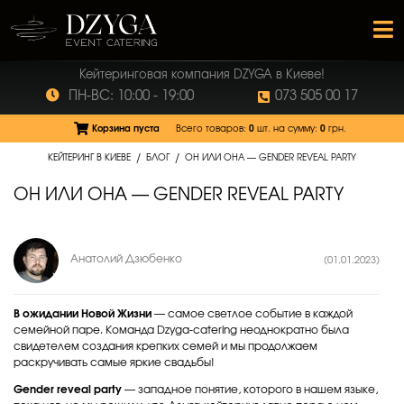
Кейтеринговая компания DZYGA в Киеве!
ПН-ВС: 10:00 - 19:00
073 505 00 17
Корзина пуста
Всего товаров:
0
шт.
на сумму:
0
грн.
/
/
КЕЙТЕРИНГ В КИЕВЕ
БЛОГ
ОН ИЛИ ОНА — GENDER REVEAL PARTY
ОН ИЛИ ОНА — GENDER REVEAL PARTY
Анатолий Дзюбенко
(01.01.2023)
В ожидании Новой Жизни
— самое светлое событие в каждой
семейной паре. Команда Dzyga-catering неоднократно была
свидетелем создания крепких семей и мы продолжаем
раскручивать самые яркие свадьбы!
Gender reveal party
— западное понятие, которого в нашем языке,