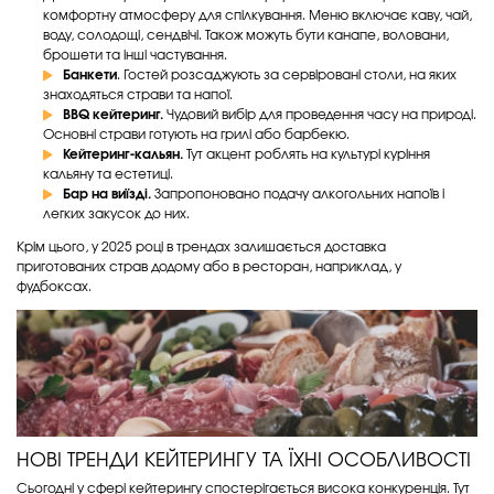
комфортну атмосферу для спілкування. Меню включає каву, чай,
воду, солодощі, сендвічі. Також можуть бути канапе, воловани,
брошети та інші частування.
Банкети
. Гостей розсаджують за сервіровані столи, на яких
знаходяться страви та напої.
BBQ кейтеринг.
Чудовий вибір для проведення часу на природі.
Основні страви готують на грилі або барбекю.
Кейтеринг-кальян.
Тут акцент роблять на культурі куріння
кальяну та естетиці.
Бар на виїзді.
Запропоновано подачу алкогольних напоїв і
легких закусок до них.
Крім цього, у 2025 році в трендах залишається доставка
приготованих страв додому або в ресторан, наприклад, у
фудбоксах.
НОВІ ТРЕНДИ КЕЙТЕРИНГУ ТА ЇХНІ ОСОБЛИВОСТІ
Сьогодні у сфері кейтерингу спостерігається висока конкуренція. Тут