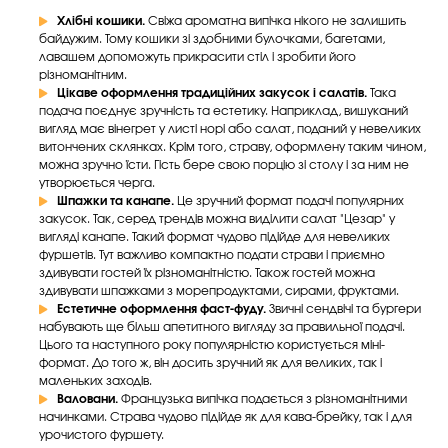
Хлібні кошики.
Свіжа ароматна випічка нікого не залишить
байдужим. Тому кошики зі здобними булочками, багетами,
лавашем допоможуть прикрасити стіл і зробити його
різноманітним.
Цікаве оформлення традиційних закусок і салатів.
Така
подача поєднує зручність та естетику. Наприклад, вишуканий
вигляд має вінегрет у листі норі або салат, поданий у невеликих
витончених склянках. Крім того, страву, оформлену таким чином,
можна зручно їсти. Гість бере свою порцію зі столу і за ним не
утворюється черга.
Шпажки та канапе.
Це зручний формат подачі популярних
закусок. Так, серед трендів можна виділити салат "Цезар" у
вигляді канапе. Такий формат чудово підійде для невеликих
фуршетів. Тут важливо компактно подати страви і приємно
здивувати гостей їх різноманітністю. Також гостей можна
здивувати шпажками з морепродуктами, сирами, фруктами.
Естетичне оформлення фаст-фуду.
Звичні сендвічі та бургери
набувають ще більш апетитного вигляду за правильної подачі.
Цього та наступного року популярністю користується міні-
формат. До того ж, він досить зручний як для великих, так і
маленьких заходів.
Валовани.
Французька випічка подається з різноманітними
начинками. Страва чудово підійде як для кава-брейку, так і для
урочистого фуршету.