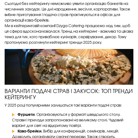
Сьогодні без кейтерингу неможливо уявити організацію банкетів на
численних заходах. Це дні народження, весілля, корпоративи. Також
виїзне приготування і подача страв практикуються в офісах для
організації кава-брейків.
Ми в кейтеринговій компанії Dzyga Catering працюємо над тим, щоб
ця сфера вдосконалювалася. Тренд на кейтеринг - важлива та цікава
тема для тих, кого приваблює кулінарія, сервірування, декор. Тому
пропонуємо розглянути кейтеринг тренди 2025 року.
ВАРІАНТИ ПОДАЧІ СТРАВ І ЗАКУСОК: ТОП ТРЕНДИ
КЕЙТЕРИНГУ
У 2025 році популярними залишаться такі варіанти подачі страв:
Фуршети
. Організовуються у форматі шведського столу.
Страви і прилади запропоновані на великому столі. Чудовий
варіант для свят на відкритому повітрі.
Кава-брейки.
Вибір для конференцій, семінарів, лекцій.
Дозволить організувати смачні перерви. Також створить