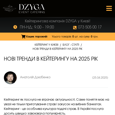
Кейтерингова компанія DZYGA у Києві!
ПН-НД: 9.00 - 19:00
073 505 00 17
Кошик порожній
Усього товарів:
0
шт.
на суму:
0
грн.
/
/
КЕЙТЕРИНГ У КИЄВІ
БЛОГ - СТАТТІ
НОВІ ТРЕНДИ В КЕЙТЕРИНГУ НА 2025 РІК
НОВІ ТРЕНДИ В КЕЙТЕРИНГУ НА 2025 РІК
Анатолій Дзюбенко
(25.04.2025)
Кейтеринг як послуга не втрачає актуальності. Саме поняття має на
увазі не тільки приготування страв і закусок на виїзних банкетах.
Кейтеринг - це особлива культура подачі страв. В Україні послуга
досить швидко завоювала популярність.