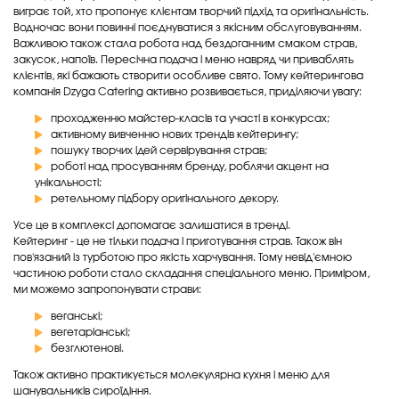
виграє той, хто пропонує клієнтам творчий підхід та оригінальність.
Водночас вони повинні поєднуватися з якісним обслуговуванням.
Важливою також стала робота над бездоганним смаком страв,
закусок, напоїв. Пересічна подача і меню навряд чи приваблять
клієнтів, які бажають створити особливе свято. Тому кейтерингова
компанія Dzyga Catering активно розвивається, приділяючи увагу:
проходженню майстер-класів та участі в конкурсах;
активному вивченню нових трендів кейтерингу;
пошуку творчих ідей сервірування страв;
роботі над просуванням бренду, роблячи акцент на
унікальності;
ретельному підбору оригінального декору.
Усе це в комплексі допомагає залишатися в тренді.
Кейтеринг - це не тільки подача і приготування страв. Також він
пов'язаний із турботою про якість харчування. Тому невід'ємною
частиною роботи стало складання спеціального меню. Приміром,
ми можемо запропонувати страви:
веганські;
вегетаріанські;
безглютенові.
Також активно практикується молекулярна кухня і меню для
шанувальників сироїдіння.