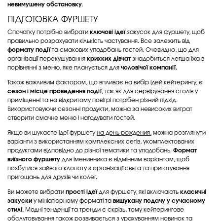
невимушену обстановку.
ПІДГОТОВКА ФУРШЕТУ
Спочатку потрібно вибрати
ключові ідеї
закусок для фуршету, щоб
правильно розрахувати кількість частування. Все залежить від
формату події
та смакових уподобань гостей. Очевидно, що для
організації перекушування
крихких дівчат
знадобиться легша їжа в
порівнянні з меню, яке планується для
чоловічої компанії.
Також важливим фактором, що впливає на вибір ідей кейтерингу, є
сезон і місце проведення події
, так як для сервірування столів у
приміщенні та на відкритому повітрі потрібен різний підхід.
Використовуючи сезонні продукти, можна за невисоких витрат
створити смачне меню і нагодувати гостей.
Якщо ви шукаєте ідеї фуршету
на день рождения,
можна розглянути
варіанти з використанням комплексних сетів, укомплектованих
продуктами відповідно до різної тематики та уподобань.
Формат
виїзного фуршету
для іменинника є відмінним варіантом, щоб
позбутися зайвого клопоту з організації свята та приготування
пригощань для друзів чи колег.
Ви можете вибрати
прості ідеї
для фуршету, які включають
класичні
закуски
у мініатюрному форматі та
вишукану подачу
у сучасному
стилі.
Модні тенденції та тренди є скрізь, тому кейтерингове
обслуговування також розвивається з урахуванням новинок та