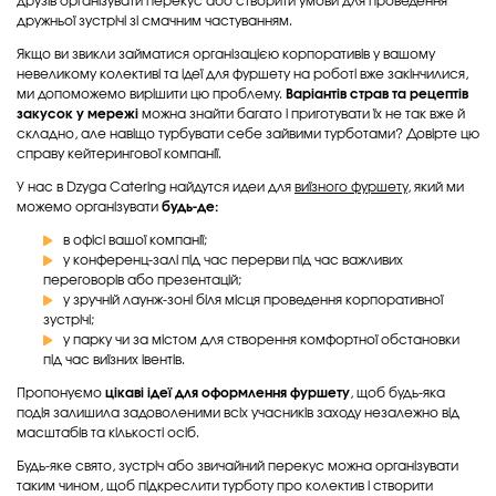
друзів організувати перекус або створити умови для проведення
дружньої зустрічі зі смачним частуванням.
Якщо ви звикли займатися організацією корпоративів у вашому
невеликому колективі та ідеї для фуршету на роботі вже закінчилися,
ми допоможемо вирішити цю проблему.
Варіантів страв та рецептів
закусок у мережі
можна знайти багато і приготувати їх не так вже й
складно, але навіщо турбувати себе зайвими турботами? Довірте цю
справу кейтерингової компанії.
У нас в Dzyga Catering найдутся идеи для
виїзного фуршету
, який ми
можемо організувати
будь-де:
в офісі вашої компанії;
у конференц-залі під час перерви під час важливих
переговорів або презентацій;
у зручній лаунж-зоні біля місця проведення корпоративної
зустрічі;
у парку чи за містом для створення комфортної обстановки
під час виїзних івентів.
Пропонуємо
цікаві ідеї для оформлення фуршету
, щоб будь-яка
подія залишила задоволеними всіх учасників заходу незалежно від
масштабів та кількості осіб.
Будь-яке свято, зустріч або звичайний перекус можна організувати
таким чином, щоб підкреслити турботу про колектив і створити