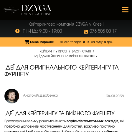
Кейтерингова компанія DZYGA у Києві!
ПН-НД: 9.00 - 19:00
073 505 00 17
Кошик порожній
Усього товарів:
0
шт.
на суму:
0
грн.
/
/
КЕЙТЕРИНГ У КИЄВІ
БЛОГ - СТАТТІ
ІДЕЇ ДЛЯ КЕЙТЕРИНГУ ТА ВИЇЗНОГО ФУРШЕТУ
ІДЕЇ ДЛЯ ОРИГІНАЛЬНОГО КЕЙТЕРИНГУ ТА
ФУРШЕТУ
Анатолій Дзюбенко
(04.08.2022)
ІДЕЇ ДЛЯ КЕЙТЕРИНГУ ТА ВИЇЗНОГО ФУРШЕТУ
Враховуючи велику різноманітність
варіантів тематичних заходів
, які
потрібно доповнити частуванням для гостей, важливо постійно
шукати нові ідеї
для кейтерингу. Виїзне обслуговування
набирає