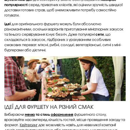
популярності
серед приватних клієнтів, які оцінили зручність швидкої
доставки готових страв, щоб унеможливити потребу самостійно
готувати.
Ідеї
для оригінального фуршету можуть бути абсолютно
різноманітними, оскільки варіантів приготування мініатюрних закусок
та їхнього сервірування існує безліч. Дуже популярні
сети
, що
складаються із закусок, підібраних з урахуванням особливих
смакових переваг: м'ясні, рибні, солодкі, вегетаріанські, ситні з міні-
бургерами або дієтичні.
ІДЕЇ ДЛЯ ФУРШЕТУ НА РІЗНИЙ СМАК
Вибираючи
меню
та стиль
оформлення
фуршетного столу,
враховуйте насамперед кількість гостей, місце проведення заходу та
формат.
Кейтеринг
дає можливість навіть для невеликої компанії