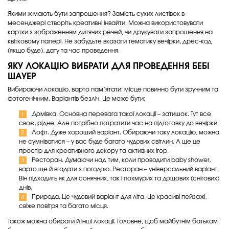
Якими ж мають бути запрошення? Замість сухих листівок в
месенджері створіть креативні інвайти. Можна використовувати
картки з зображенням дитячих речей, чи друкувати запрошення на
квітковому папері. Не забудьте вказати тематику вечірки, дрес-код
(якщо буде), дату та час проведення.
ЯКУ ЛОКАЦІЮ ВИБРАТИ ДЛЯ ПРОВЕДЕННЯ БЕБІ
ШАУЕР
Вибираючи локацію, варто пам’ятати: місце повинно бути зручним та
фотогенічним. Варіантів безліч. Це може бути:
Домівка. Основна перевага такої локації – затишок. Тут все
своє, рідне. Але потрібно потратити час на підготовку до вечірки.
Лофт. Дуже хороший варіант. Обираючи таку локацію, можна
не сумніватися – у вас буде багато чудових світлин. А ще це
простір для креативного декору та активних ігор.
Ресторан. Думаючи над тим, коли проводити baby shower,
варто ще й вгадати з погодою. Ресторан – універсальний варіант.
Він підходить як для сонячних, так і похмурих та дощових (снігових)
днів.
Природа. Це чудовий варіант для літа. Це красиві пейзажі,
свіже повітря та багато місця.
Також можна обирати й інші локації. Головне, щоб майбутнім батькам