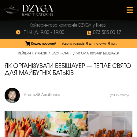
Кейтерингова компанія DZYGA у Києві!
ПН-НД: 9.00 - 19:00
073 505 00 17
Кошик порожній
Усього товарів:
0
шт.
на суму:
0
грн.
/
/
КЕЙТЕРИНГ У КИЄВІ
БЛОГ - СТАТТІ
ЯК ОРГАНІЗУВАТИ БЕБІШАУЕР
ЯК ОРГАНІЗУВАТИ БЕБІШАУЕР — ТЕПЛЕ СВЯТО
ДЛЯ МАЙБУТНІХ БАТЬКІВ
Анатолій Дзюбенко
(20.12.2025)