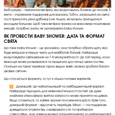
Бебі шауер – тематична вечірка, яку влаштовують ближче до пологів. Її
мета – отримання подарунків для малюка. Тобто, запрошені на свято
гості приносять різні дрібниці (і не тільки), які можуть пригодитися
молодим батькам. Щоб така вечірка принесла максимум позитивних
емоцій, потрібно знати, як організувати baby shower.
ЯК ПРОВЕСТИ BABY SHOWER
: ДАТА ТА ФОРМАТ
СВЯТА
Що таке baby shower – це зрозуміло, але потрібно обрати дату, яка
буде вигідною в першу чергу для майбутніх батьків. Найкраще
влаштовувати святкування на 7-8 місяці вагітності. Це той період, коли
жінка ще може розважатися та приділити достатньо уваги гостям.
Оскільки на таких термінах гарно видно живіт, можна зробити багато
цікавих світлин.
Що стосується формату, то тут є кілька топових варіантів.
Домашній. Це найзатишніший та найбюджетніший варіант.
Найкраще підходить для невеликої кількості гостей. Це дуже
знайома атмосфера: вагітна запросто може прилягти на диван.
Якщо стомиться, то займе зручне положення в кріслі. Крім того,
домашній формат – відсутність переїздів. Мінус — господаркам
доведеться готувати їжу, сервірувати стіл та прибирати
самостійно. Але завжди можна зателефонувати до кейтерингової