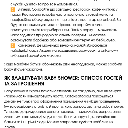
служби «Дзиґа» та про все домовитися.
Виїзний. Обирайте що завгодно: ресторан, кафе чи пікнік у
парку. Ресторани та кафе часто пропонують готові меню та
професійне обслуговування – це зніме з вас тягар організації. Ви
будете насолоджуватися вечіркою, не переймаючись
приготуванням їжі та прибиранням. Пікнік у парку — можливість
насолодитися природою та свіжим повітрям. Ви можете
організувати барбекю або замовити
кейтерінг на бебішауер
.
Камерний. Це маленька вечірка, на якій збираються
найрідніші люди. Акцент на задушевних розмовах та спільному
вибиранні речей для малюка.
Якщо майбутні батьки обожнюють різні несподіванки, можна зробити
baby shower-сюрприз.
ЯК ВЛАШТУВАТИ BABY SHOWER
: СПИСОК ГОСТЕЙ
ТА ЗАПРОШЕННЯ
Вaby shower в Україні почали святкувати не так давно, але ця вечірка
«прижилася» і її влаштовують часто. Організаторам приходиться
думати не тільки про оформлення приміщення чи місця проведення,
їжу та сервіровку столів, а й про те, кого запрошувати на baby shower.
Тут варто дотримуватися одного правила – надсилайте запрошення
лише тим, кого молоді люди хочуть бачити поруч. Це, звичайно що,
батьки та інші рідні люди. Можна запросити кумів та найближчих
друзів.