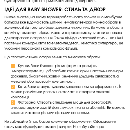
було зручно та щоб не прийшлося довго добиратися.
ІДЕЇ ДЛЯ BABY SHOWER
: СТИЛЬ ТА ДЕКОР
Ви вже знаєте, на якому терміні роблять baby shower і що майбутнім
батькам вже відома стать дитини. Тематику вечірки можна обрати в
залежності від того, хто буде: дівчинка чи хлопчик. Ви можете обрати
космічну тематику – зірки, планети та ракети можуть стати основою
для яскравого оформлення. Також підійде класичний стиль – це ніжні
пастельні кольори, квіти та елегантні деталі. Тематика супергерої, це
улюблені персонажі з коміксів або фільмів.
Що стосується ідей оформлення, то ви можете обрати:
Кульки. Вони бувають різних форм та розмірів.
Використовуйте їх, щоб зробити квіти чи арки. Пастельні кольори
(рожевий, блакитний, жовтий, зелений) додадуть святковості, а
металеві або прозорі – елегантності.
Квіти. Вони стануть чудовим доповненням до оформлення. Їх
можна розмістити у вазах на столах чи створити святкові
композиції.
Фотозона. Створіть спеціальне місце для фотографій,
використовуючи задній фон з кульок, тканини або квітів. Ви можете
додати плакати з різними цікавими написами.
Не забувайте й про базові елементи оформлення. Оформлення
столу має відповідати тематиці вечірки. Не забувайте про