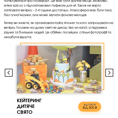
попіклуватися про її комфорт. Це має бути зручне місце, можливо,
м'яке крісло з підлокітниками і пуфиком для ніг. Також не варто
затягувати вечірку – 3-4 години достатньо. Атмосфера має бути тиха,
без гучної музики, але може звучати фонова мелодія.
Тепер ви знаєте, як організувати baby shower та кого запрошувати на
вечірку. Головне на цьому святі не декор, їжа чи напої, а підтримка
рідних та близьких людей. Це обійми, посмішки, спільні фотографії та
незабутні відчуття.
КЕЙТЕРИНГ
від 900 ₴
ДИТЯЧЕ
ВІД 800 ₴
СВЯТО