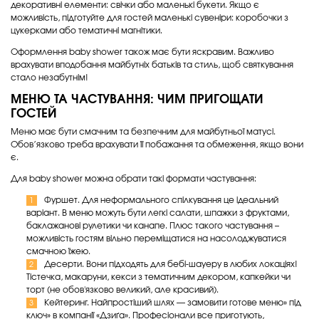
декоративні елементи: свічки або маленькі букети. Якщо є
можливість, підготуйте для гостей маленькі сувеніри: коробочки з
цукерками або тематичні магнітики.
Оформлення baby shower також має бути яскравим. Важливо
врахувати вподобання майбутніх батьків та стиль, щоб святкування
стало незабутнім!
МЕНЮ ТА ЧАСТУВАННЯ: ЧИМ ПРИГОЩАТИ
ГОСТЕЙ
Меню має бути смачним та безпечним для майбутньої матусі.
Обов’язково треба врахувати її побажання та обмеження, якщо вони
є.
Для baby shower можна обрати такі формати частування:
Фуршет. Для неформального спілкування це ідеальний
варіант. В меню можуть бути легкі салати, шпажки з фруктами,
баклажанові рулетики чи канапе. Плюс такого частування –
можливість гостям вільно переміщатися на насолоджуватися
смачною їжею.
Десерти. Вони підходять для бебі-шауеру в любих локаціях!
Тістечка, макаруни, кекси з тематичним декором, капкейки чи
торт (не обов'язково великий, але красивий).
Кейтеринг. Найпростіший шлях — замовити готове меню» під
ключ» в компанії «Дзиґа». Професіонали все приготують,