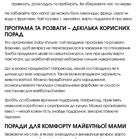
привезуть, розкладуть та приберуть. Ви збережете час та нерви.
Не забувайте про напої. Це можуть бути лимонади, фреші, смузі чи
вода з фруктами. Чай та кава. І, звичайно, варто подумати й про вино.
ПРОГРАМА ТА РОЗВАГИ – ДЕКІЛЬКА КОРИСНИХ
ПОРАД
Хто організовує baby shower, той продумує програму та розваги.
Важливо, щоб вечірка не перетворилася в чаювання та спілкування.
Треба придумати цікаві та смішні конкурси, але при цьому варто
пам’ятати, що майбутній матері небажане сильне навантаження.
Що ж можна придумати? Наприклад, нехай гості вгадують ім’я
дитини,що має народитися. Також можна вгадувати окружність
живота вагітної. Можна передбачати дату народження,
розмальовувати пелюшки спеціальними фарбами чи скласти
настанови для майбутньої мами.
Зробіть особливим вручення подарунків. Наприклад, прив’яжіть
невеличкі коробочки з сюрпризом до кульки. Можна організувати
квест – нехай кожен гість знайде подарунок. використовуючи
підказки.
ПОРАДИ ДЛЯ КОМФОРТУ МАЙБУТНЬОЇ МАМИ
Зважаючи на стан, в якому знаходиться винуватиця вечірки, варто